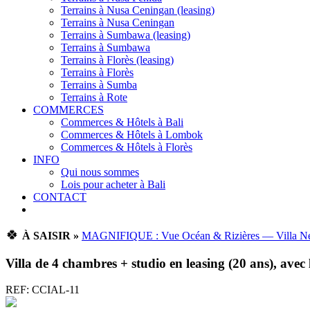
Terrains à Nusa Ceningan (leasing)
Terrains à Nusa Ceningan
Terrains à Sumbawa (leasing)
Terrains à Sumbawa
Terrains à Florès (leasing)
Terrains à Florès
Terrains à Sumba
Terrains à Rote
COMMERCES
Commerces & Hôtels à Bali
Commerces & Hôtels à Lombok
Commerces & Hôtels à Florès
INFO
Qui nous sommes
Lois pour acheter à Bali
CONTACT
🍀
À SAISIR »
MAGNIFIQUE : Vue Océan & Rizières — Villa Ne
Villa de 4 chambres + studio en leasing (20 ans), avec 
REF: CCIAL-11