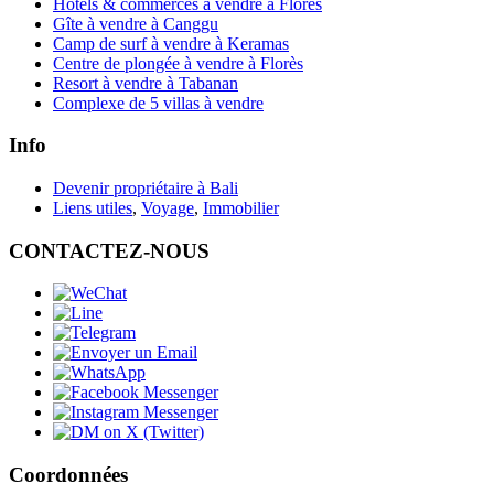
Hôtels & commerces à vendre à Florès
Gîte à vendre à Canggu
Camp de surf à vendre à Keramas
Centre de plongée à vendre à Florès
Resort à vendre à Tabanan
Complexe de 5 villas à vendre
Info
Devenir propriétaire à Bali
Liens utiles
,
Voyage
,
Immobilier
CONTACTEZ-NOUS
Coordonnées