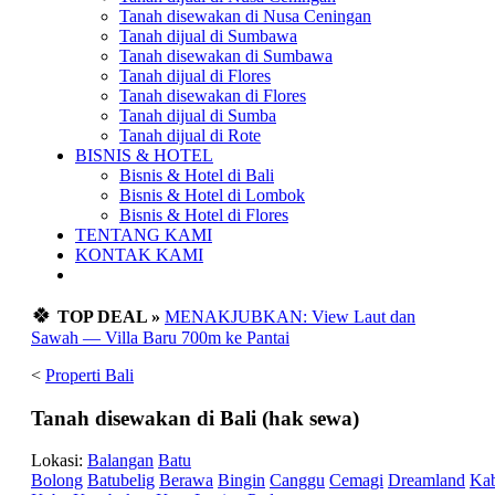
Tanah disewakan di Nusa Ceningan
Tanah dijual di Sumbawa
Tanah disewakan di Sumbawa
Tanah dijual di Flores
Tanah disewakan di Flores
Tanah dijual di Sumba
Tanah dijual di Rote
BISNIS & HOTEL
Bisnis & Hotel di Bali
Bisnis & Hotel di Lombok
Bisnis & Hotel di Flores
TENTANG KAMI
KONTAK KAMI
🍀
TOP DEAL »
MENAKJUBKAN: View Laut dan
Sawah — Villa Baru 700m ke Pantai
<
Properti Bali
Tanah disewakan di Bali (hak sewa)
Lokasi:
Balangan
Batu
Bolong
Batubelig
Berawa
Bingin
Canggu
Cemagi
Dreamland
Ka