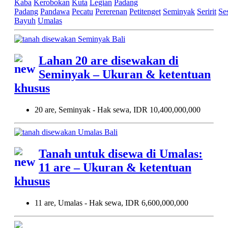
Kaba
Kerobokan
Kuta
Legian
Padang
Padang
Pandawa
Pecatu
Pererenan
Petitenget
Seminyak
Seririt
Se
Bayuh
Umalas
Lahan 20 are disewakan di
Seminyak – Ukuran & ketentuan
khusus
20 are, Seminyak - Hak sewa, IDR 10,400,000,000
Tanah untuk disewa di Umalas:
11 are – Ukuran & ketentuan
khusus
11 are, Umalas - Hak sewa, IDR 6,600,000,000