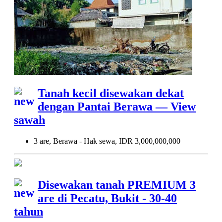
Tanah kecil disewakan dekat
dengan Pantai Berawa — View
sawah
3 are, Berawa - Hak sewa, IDR 3,000,000,000
Disewakan tanah PREMIUM 3
are di Pecatu, Bukit - 30-40
tahun