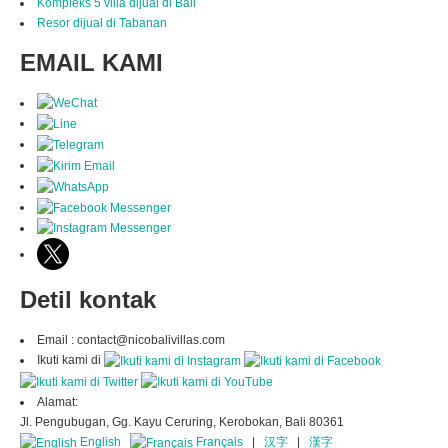
Kompleks 5 villa dijual di Bali
Resor dijual di Tabanan
EMAIL KAMI
Detil kontak
Email : contact@nicobalivillas.com
Ikuti kami di
Alamat:
Jl. Pengubugan, Gg. Kayu Ceruring, Kerobokan, Bali 80361
English
Français
|
汉字
|
漢字