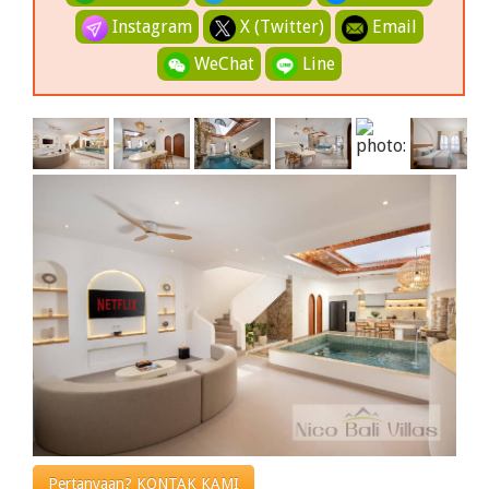
Instagram
X (Twitter)
Email
WeChat
Line
Pertanyaan? KONTAK KAMI