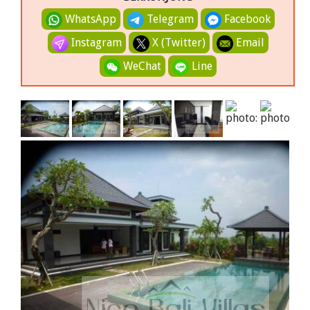
WhatsApp
Telegram
Facebook
Instagram
X (Twitter)
Email
WeChat
Line