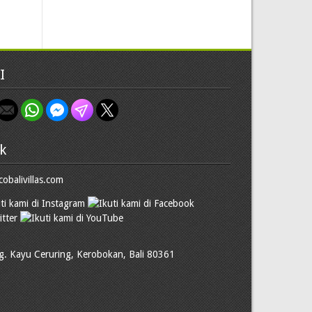
I
k
cobalivillas.com
g. Kayu Ceruring, Kerobokan, Bali 80361