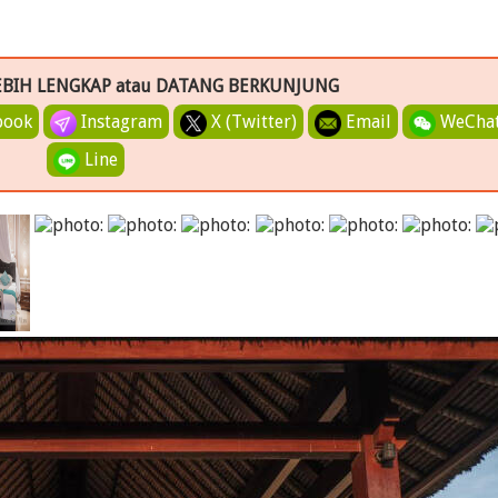
EBIH LENGKAP atau DATANG BERKUNJUNG
book
Instagram
X (Twitter)
Email
WeCha
Line