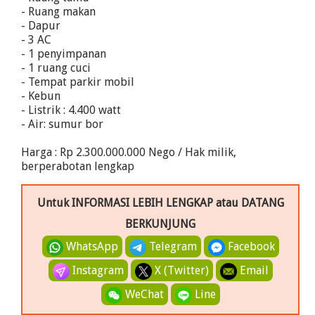
- Ruang makan
- Dapur
- 3 AC
- 1 penyimpanan
- 1 ruang cuci
- Tempat parkir mobil
- Kebun
- Listrik : 4.400 watt
- Air: sumur bor
Harga : Rp 2.300.000.000 Nego / Hak milik,
berperabotan lengkap
Untuk INFORMASI LEBIH LENGKAP atau DATANG
BERKUNJUNG
WhatsApp
Telegram
Facebook
Instagram
X (Twitter)
Email
WeChat
Line