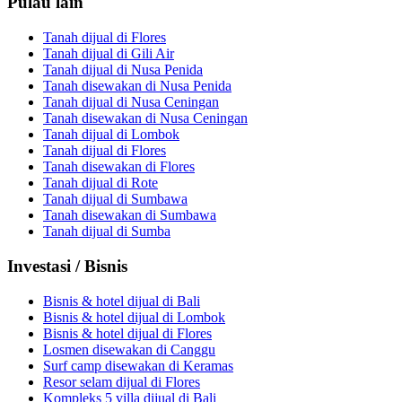
Pulau lain
Tanah dijual di Flores
Tanah dijual di Gili Air
Tanah dijual di Nusa Penida
Tanah disewakan di Nusa Penida
Tanah dijual di Nusa Ceningan
Tanah disewakan di Nusa Ceningan
Tanah dijual di Lombok
Tanah dijual di Flores
Tanah disewakan di Flores
Tanah dijual di Rote
Tanah dijual di Sumbawa
Tanah disewakan di Sumbawa
Tanah dijual di Sumba
Investasi / Bisnis
Bisnis & hotel dijual di Bali
Bisnis & hotel dijual di Lombok
Bisnis & hotel dijual di Flores
Losmen disewakan di Canggu
Surf camp disewakan di Keramas
Resor selam dijual di Flores
Kompleks 5 villa dijual di Bali