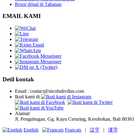
Resor dijual di Tabanan
EMAIL KAMI
Detil kontak
Email : contact@nicobalivillas.com
Ikuti kami di
Alamat:
Jl. Pengubugan, Gg. Kayu Ceruring, Kerobokan, Bali 80361
English
Français
|
汉字
|
漢字