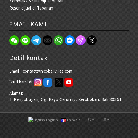
Kompleks 5 villa dijual di Bali
Resor dijual di Tabanan
EMAIL KAMI
Detil kontak
Email : contact@nicobalivillas.com
Ikuti kami di
Alamat:
Jl. Pengubugan, Gg. Kayu Ceruring, Kerobokan, Bali 80361
English
Français
|
汉字
|
漢字