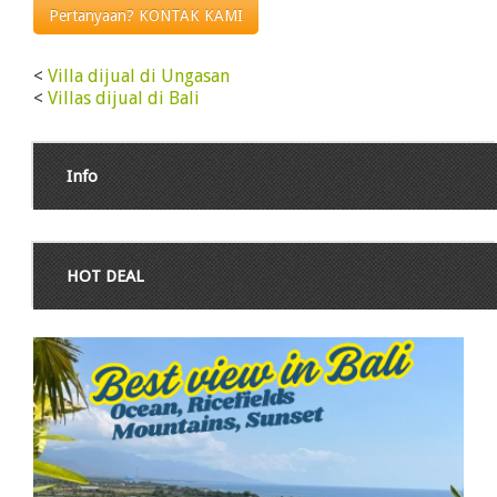
Pertanyaan? KONTAK KAMI
<
Villa dijual di Ungasan
<
Villas dijual di Bali
Info
HOT DEAL