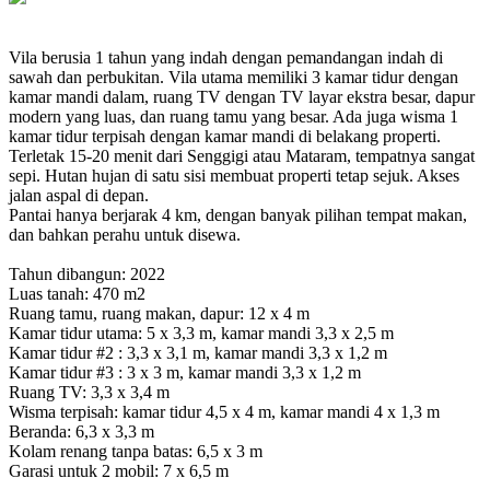
Vila berusia 1 tahun yang indah dengan pemandangan indah di
sawah dan perbukitan. Vila utama memiliki 3 kamar tidur dengan
kamar mandi dalam, ruang TV dengan TV layar ekstra besar, dapur
modern yang luas, dan ruang tamu yang besar. Ada juga wisma 1
kamar tidur terpisah dengan kamar mandi di belakang properti.
Terletak 15-20 menit dari Senggigi atau Mataram, tempatnya sangat
sepi. Hutan hujan di satu sisi membuat properti tetap sejuk. Akses
jalan aspal di depan.
Pantai hanya berjarak 4 km, dengan banyak pilihan tempat makan,
dan bahkan perahu untuk disewa.
Tahun dibangun: 2022
Luas tanah: 470 m2
Ruang tamu, ruang makan, dapur: 12 x 4 m
Kamar tidur utama: 5 x 3,3 m, kamar mandi 3,3 x 2,5 m
Kamar tidur #2 : 3,3 x 3,1 m, kamar mandi 3,3 x 1,2 m
Kamar tidur #3 : 3 x 3 m, kamar mandi 3,3 x 1,2 m
Ruang TV: 3,3 x 3,4 m
Wisma terpisah: kamar tidur 4,5 x 4 m, kamar mandi 4 x 1,3 m
Beranda: 6,3 x 3,3 m
Kolam renang tanpa batas: 6,5 x 3 m
Garasi untuk 2 mobil: 7 x 6,5 m