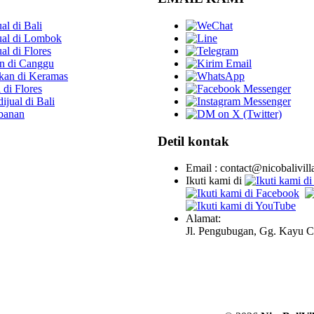
al di Bali
jual di Lombok
ual di Flores
n di Canggu
kan di Keramas
 di Flores
ijual di Bali
abanan
Detil kontak
Email : contact@nicobalivil
Ikuti kami di
Alamat:
Jl. Pengubugan, Gg. Kayu C