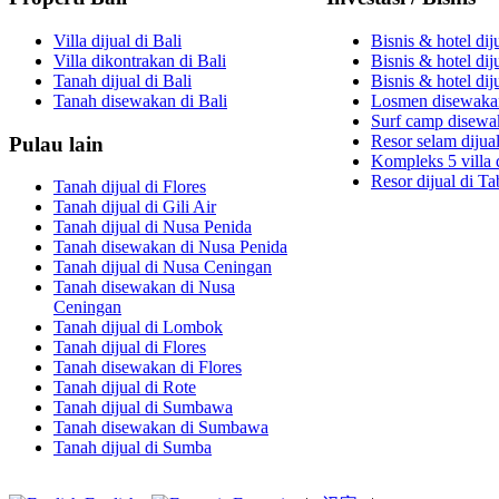
Villa dijual di Bali
Bisnis & hotel diju
Villa dikontrakan di Bali
Bisnis & hotel di
Tanah dijual di Bali
Bisnis & hotel dij
Tanah disewakan di Bali
Losmen disewaka
Surf camp disewa
Resor selam dijual
Pulau lain
Kompleks 5 villa d
Resor dijual di T
Tanah dijual di Flores
Tanah dijual di Gili Air
Tanah dijual di Nusa Penida
Tanah disewakan di Nusa Penida
Tanah dijual di Nusa Ceningan
Tanah disewakan di Nusa
Ceningan
Tanah dijual di Lombok
Tanah dijual di Flores
Tanah disewakan di Flores
Tanah dijual di Rote
Tanah dijual di Sumbawa
Tanah disewakan di Sumbawa
Tanah dijual di Sumba