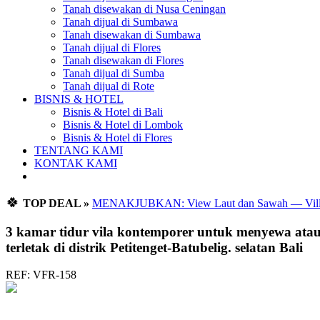
Tanah disewakan di Nusa Ceningan
Tanah dijual di Sumbawa
Tanah disewakan di Sumbawa
Tanah dijual di Flores
Tanah disewakan di Flores
Tanah dijual di Sumba
Tanah dijual di Rote
BISNIS & HOTEL
Bisnis & Hotel di Bali
Bisnis & Hotel di Lombok
Bisnis & Hotel di Flores
TENTANG KAMI
KONTAK KAMI
🍀
TOP DEAL »
MENAKJUBKAN: View Laut dan Sawah — Villa 
3 kamar tidur vila kontemporer untuk menyewa atau 
terletak di distrik Petitenget-Batubelig. selatan Bali
REF: VFR-158