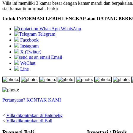
Villa ini memiliki 3 kamar besar dengan kamar mandi dan berpakaian
staf kamar tidur rumah. Parkir
Untuk INFORMASI LEBIH LENGKAP atau DATANG BER
WhatsApp
Telegram
Facebook
Instagram
X (Twitter)
Email
WeChat
Line
Pertanyaan? KONTAK KAMI
<
Villa dikontrakan di Batubelig
<
Villa dikontrakan di Bali
Properti Bali
Investasi / Bisnis