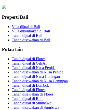
Properti Bali
Villa dijual di Bali
Villa dikontrakan di Bali
Tanah dijual di Bali
Tanah disewakan di Bali
Pulau lain
Tanah dijual di Flores
Tanah dijual di Gili Air
Tanah dijual di Nusa Penida
Tanah disewakan di Nusa Penida
Tanah dijual di Nusa Ceningan
Tanah disewakan di Nusa Ceningan
Tanah dijual di Lombok
Tanah dijual di Flores
Tanah disewakan di Flores
Tanah dijual di Rote
Tanah dijual di Sumbawa
Tanah disewakan di Sumbawa