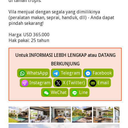
di taman tropis.
Vila menjual dengan segala yang dimilikinya
(peralatan makan, seprai, handuk, dll) - Anda dapat
pindah sekarang!
Harga: USD 365.000
Hak pakai: 25 tahun
Untuk INFORMASI LEBIH LENGKAP atau DATANG
BERKUNJUNG
WhatsApp
Telegram
Facebook
Instagram
X (Twitter)
Email
WeChat
Line