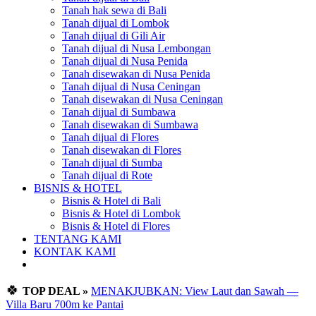
Tanah hak sewa di Bali
Tanah dijual di Lombok
Tanah dijual di Gili Air
Tanah dijual di Nusa Lembongan
Tanah dijual di Nusa Penida
Tanah disewakan di Nusa Penida
Tanah dijual di Nusa Ceningan
Tanah disewakan di Nusa Ceningan
Tanah dijual di Sumbawa
Tanah disewakan di Sumbawa
Tanah dijual di Flores
Tanah disewakan di Flores
Tanah dijual di Sumba
Tanah dijual di Rote
BISNIS & HOTEL
Bisnis & Hotel di Bali
Bisnis & Hotel di Lombok
Bisnis & Hotel di Flores
TENTANG KAMI
KONTAK KAMI
🍀
TOP DEAL »
MENAKJUBKAN: View Laut dan Sawah —
Villa Baru 700m ke Pantai