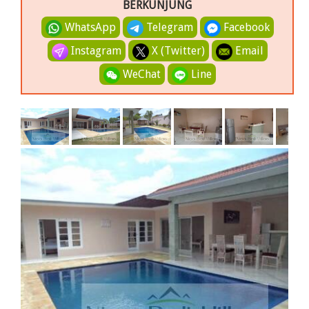
BERKUNJUNG
WhatsApp
Telegram
Facebook
Instagram
X (Twitter)
Email
WeChat
Line