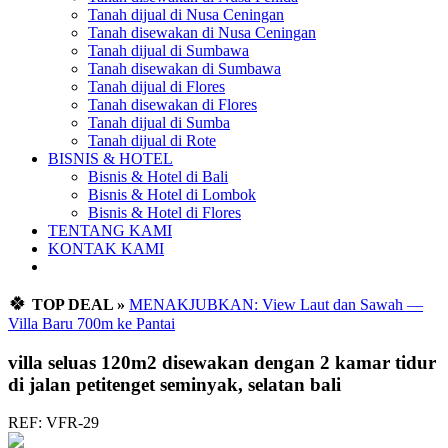
Tanah dijual di Nusa Ceningan
Tanah disewakan di Nusa Ceningan
Tanah dijual di Sumbawa
Tanah disewakan di Sumbawa
Tanah dijual di Flores
Tanah disewakan di Flores
Tanah dijual di Sumba
Tanah dijual di Rote
BISNIS & HOTEL
Bisnis & Hotel di Bali
Bisnis & Hotel di Lombok
Bisnis & Hotel di Flores
TENTANG KAMI
KONTAK KAMI
🍀
TOP DEAL »
MENAKJUBKAN: View Laut dan Sawah —
Villa Baru 700m ke Pantai
villa seluas 120m2 disewakan dengan 2 kamar tidur
di jalan petitenget seminyak, selatan bali
REF: VFR-29