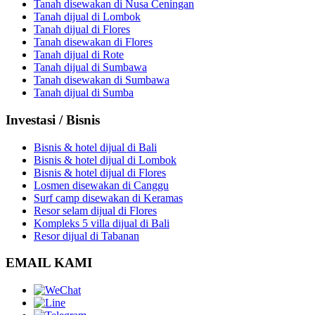
Tanah disewakan di Nusa Ceningan
Tanah dijual di Lombok
Tanah dijual di Flores
Tanah disewakan di Flores
Tanah dijual di Rote
Tanah dijual di Sumbawa
Tanah disewakan di Sumbawa
Tanah dijual di Sumba
Investasi / Bisnis
Bisnis & hotel dijual di Bali
Bisnis & hotel dijual di Lombok
Bisnis & hotel dijual di Flores
Losmen disewakan di Canggu
Surf camp disewakan di Keramas
Resor selam dijual di Flores
Kompleks 5 villa dijual di Bali
Resor dijual di Tabanan
EMAIL KAMI