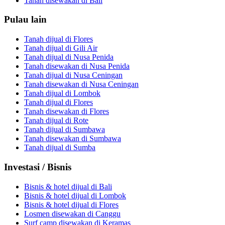
Tanah disewakan di Bali
Pulau lain
Tanah dijual di Flores
Tanah dijual di Gili Air
Tanah dijual di Nusa Penida
Tanah disewakan di Nusa Penida
Tanah dijual di Nusa Ceningan
Tanah disewakan di Nusa Ceningan
Tanah dijual di Lombok
Tanah dijual di Flores
Tanah disewakan di Flores
Tanah dijual di Rote
Tanah dijual di Sumbawa
Tanah disewakan di Sumbawa
Tanah dijual di Sumba
Investasi / Bisnis
Bisnis & hotel dijual di Bali
Bisnis & hotel dijual di Lombok
Bisnis & hotel dijual di Flores
Losmen disewakan di Canggu
Surf camp disewakan di Keramas