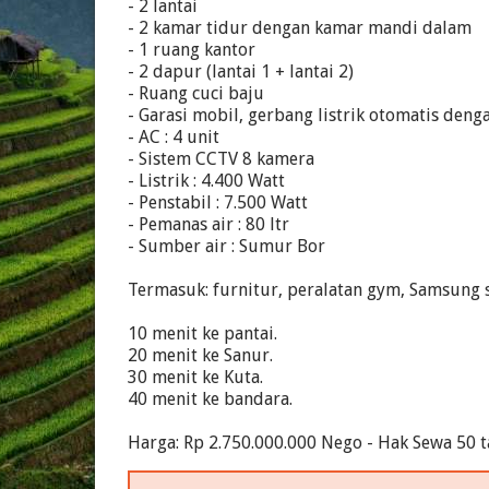
- 2 lantai
- 2 kamar tidur dengan kamar mandi dalam
- 1 ruang kantor
- 2 dapur (lantai 1 + lantai 2)
- Ruang cuci baju
- Garasi mobil, gerbang listrik otomatis den
- AC : 4 unit
- Sistem CCTV 8 kamera
- Listrik : 4.400 Watt
- Penstabil : 7.500 Watt
- Pemanas air : 80 ltr
- Sumber air : Sumur Bor
Termasuk: furnitur, peralatan gym, Samsung s
10 menit ke pantai.
20 menit ke Sanur.
30 menit ke Kuta.
40 menit ke bandara.
Harga: Rp 2.750.000.000 Nego - Hak Sewa 50 