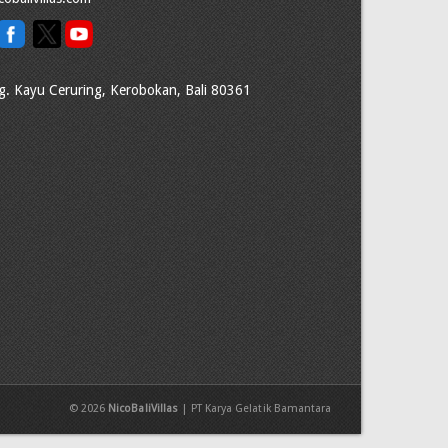
g. Kayu Ceruring, Kerobokan, Bali 80361
© 2026
NicoBaliVillas
| PT Karya Gelatik Bamantara