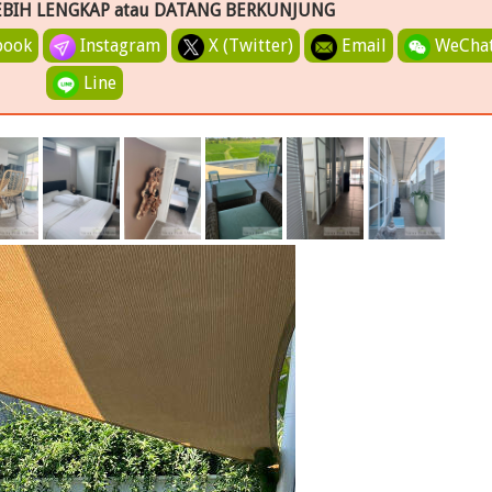
EBIH LENGKAP atau DATANG BERKUNJUNG
book
Instagram
X (Twitter)
Email
WeCha
Line