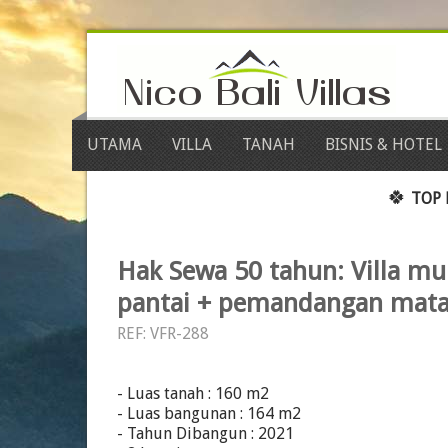
UTAMA
VILLA
TANAH
BISNIS & HOTEL
🍀
TOP 
Hak Sewa 50 tahun: Villa mur
pantai + pemandangan mata
REF: VFR-288
- Luas tanah : 160 m2
- Luas bangunan : 164 m2
- Tahun Dibangun : 2021