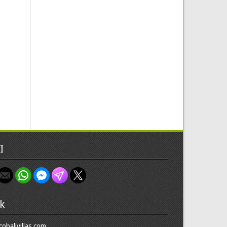
I
k
cobalivillas.com