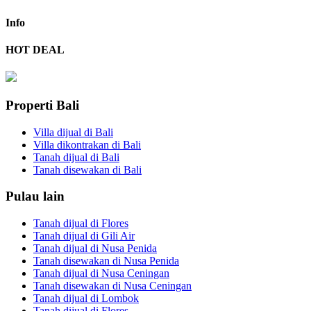
Info
HOT DEAL
Properti Bali
Villa dijual di Bali
Villa dikontrakan di Bali
Tanah dijual di Bali
Tanah disewakan di Bali
Pulau lain
Tanah dijual di Flores
Tanah dijual di Gili Air
Tanah dijual di Nusa Penida
Tanah disewakan di Nusa Penida
Tanah dijual di Nusa Ceningan
Tanah disewakan di Nusa Ceningan
Tanah dijual di Lombok
Tanah dijual di Flores