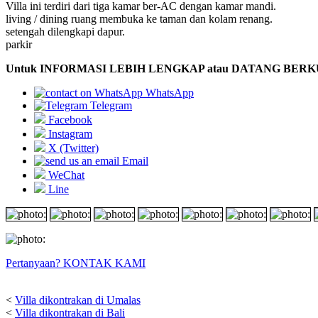
Villa ini terdiri dari tiga kamar ber-AC dengan kamar mandi.
living / dining ruang membuka ke taman dan kolam renang.
setengah dilengkapi dapur.
parkir
Untuk INFORMASI LEBIH LENGKAP atau DATANG BER
WhatsApp
Telegram
Facebook
Instagram
X (Twitter)
Email
WeChat
Line
Pertanyaan? KONTAK KAMI
<
Villa dikontrakan di Umalas
<
Villa dikontrakan di Bali