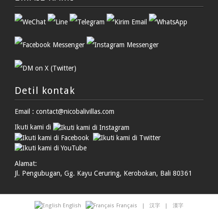
Detil kontak
Email : contact@nicobalivillas.com
Ikuti kami di
Alamat:
Jl. Pengubugan, Gg. Kayu Ceruring, Kerobokan, Bali 80361
English
Français
|
汉字
|
漢字